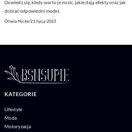
Dowiedz się, kiedy warto je nosić, jakie dają efekty oraz jak
dobrać odpowiedni model.
21 lipca 2023
Oliwia Nicke
/
KATEGORIE
Lifestyle
Moda
Motoryzacja