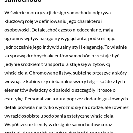
W świecie motoryzacji design samochodu odgrywa
kluczową rolę w definiowaniu jego charakteru i
osobowości. Detale, choć często niedoceniane, mają
ogromny wpływ na ogólny wygląd auta, podkreślając
jednocześnie jego indywidualny styl i elegancję. To właśnie
za sprawą drobnych akcentów samochód przestaje być
jedynie środkiem transportu, a staje się wizytówką
właściciela. Chromowane listwy, subtelne przeszycia skóry
wewnątrz kabiny czy niebanalne wzory felg – każde z tych
elementów świadczy o dbałości o szczegóły i trosce o
estetykę. Personalizacja auta poprzez dodanie gustownych
detali pozwala nie tylko wyróżnić się na drodze, ale również
wyrazić osobiste upodobania estetyczne właściciela.
Współczesne trendy w designie samochodów coraz
częściej kładą nacisk na indywidualność, co znajduje