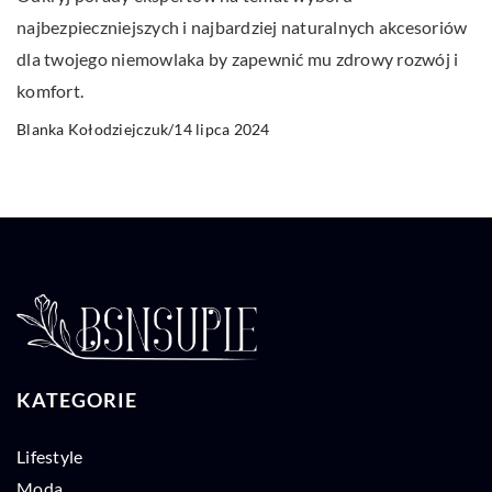
najbezpieczniejszych i najbardziej naturalnych akcesoriów
dla twojego niemowlaka by zapewnić mu zdrowy rozwój i
komfort.
14 lipca 2024
Blanka Kołodziejczuk
/
KATEGORIE
Lifestyle
Moda