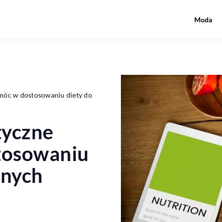
Moda
omóc w dostosowaniu diety do
tyczne
tosowaniu
lnych