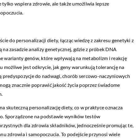
e tylko wspiera zdrowie, ale także umożliwia lepsze
mopoczucia.
ie do personalizacji diety, łącząc wiedzę z zakresu genetyki z
 na zasadzie analizy genetycznej, gdzie z próbek DNA
zne warianty genów, które wpływają na metabolizm i reakcję
 możliwe jest odkrycie, jak geny warunkują tolerancję na
e są predyspozycje do nadwagi, chorób sercowo-naczyniowych
re mogą znacznie poprawić jakość życia poprzez świadome
h.
a skuteczną personalizację diety, co w praktyce oznacza
go. Sporządzone na podstawie wyników testów
rzystnych dla zdrowia składników, jednocześnie promując te,
nu zdrowia i samopoczucia. To podejście przynosi wiele