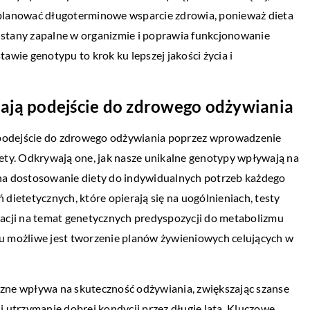
planować długoterminowe wsparcie zdrowia, ponieważ dieta
stany zapalne w organizmie i poprawia funkcjonowanie
wie genotypu to krok ku lepszej jakości życia i
iają podejście do zdrowego odżywiania
e podejście do zdrowego odżywiania poprzez wprowadzenie
ety. Odkrywają one, jak nasze unikalne genotypy wpływają na
na dostosowanie diety do indywidualnych potrzeb każdego
dietetycznych, które opierają się na uogólnieniach, testy
acji na temat genetycznych predyspozycji do metabolizmu
u możliwe jest tworzenie planów żywieniowych celujących w
yczne wpływa na skuteczność odżywiania, zwiększając szanse
 utrzymanie dobrej kondycji przez długie lata. Kluczowe