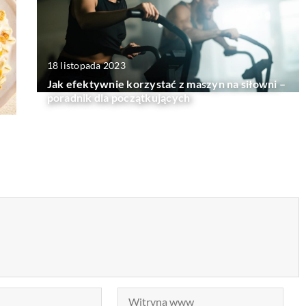
18 listopada 2023
Jak efektywnie korzystać z maszyn na siłowni –
poradnik dla początkujących