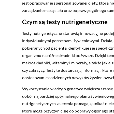
jest opracowanie spersonalizowanej diety, która ni
zarządzanie masą ciała oraz poprawę ogólnego sa
Czym są testy nutrigenetyczne
Testy nutrigenetyczne stanowią innowacyjne podejśc
indywidualnymi potrzebami żywieniowymi. Działają
pobieranych od pacjenta identyfikuje się specyfic
organizmu na różne składniki odżywcze. Dzięki temu
makroskładniki, witaminy i minerały, a także jaki
czy cukrzycy. Testy te dostarczają informacji, któ
dostosowanie codziennych nawyków żywieniowyc
Wykorzystanie wiedzy o genetyce zwiększa szansę n
dobór najbardziej optymalnego planu żywieniowe
nutrigenetycznych zalecenia pomagają unikać nieko
które mogą przyczynić się do poprawy ogólnego sta