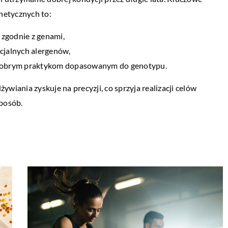
netycznych to:
 zgodnie z genami,
ncjalnych alergenów,
i dobrym praktykom dopasowanym do genotypu.
iania zyskuje na precyzji, co sprzyja realizacji celów
posób.