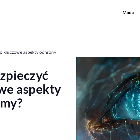
Moda
es: kluczowe aspekty ochrony
ezpieczyć
owe aspekty
rmy?