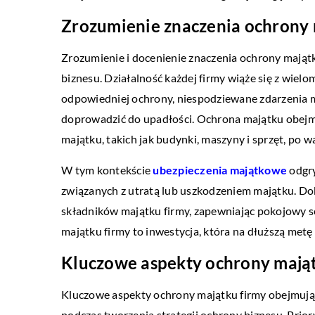
Zrozumienie znaczenia ochrony 
Zrozumienie i docenienie znaczenia ochrony mają
biznesu. Działalność każdej firmy wiąże się z wie
odpowiedniej ochrony, niespodziewane zdarzenia
doprowadzić do upadłości. Ochrona majątku obejmu
majątku, takich jak budynki, maszyny i sprzęt, po w
W tym kontekście
ubezpieczenia majątkowe
odgry
związanych z utratą lub uszkodzeniem majątku. Do
składników majątku firmy, zapewniając pokojowy s
majątku firmy to inwestycja, która na dłuższą metę
Kluczowe aspekty ochrony mająt
Kluczowe aspekty ochrony majątku firmy obejmują
podczas tworzenia strategii ochrony biznesu. Prio