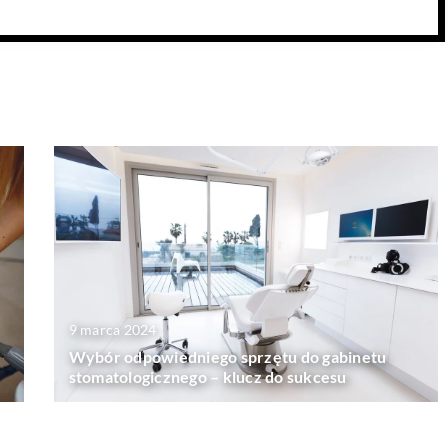
9 marca 2024
Wybór odpowiedniego sprzętu do gabinetu
stomatologicznego – klucz do sukcesu