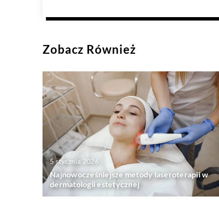
Zobacz Również
5 stycznia 2026
Najnowocześniejsze metody laseroterapii w
dermatologii estetycznej