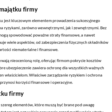
majątku firmy
tku jest kluczowym elementem prowadzenia sukcesyjnego
loma ryzykami, zarówno wewnętrznymi, jak i zewnętrznymi. Bez
 mogą spowodować poważne straty finansowe, a nawet
je wiele aspektów, od zabezpieczenia fizycznych składników
artości niematerialne i finansowe.
wają nieocenioną rolę, oferując firmom pokrycie kosztów
bre ubezpieczenie zawiera ochronę dla wszystkich ważnych
en właścicielom. Właściwe zarządzanie ryzykiem i ochrona
 przynosi korzyści finansowe i operacyjne.
ku firmy
 szereg elementów, które muszą być brane pod uwagę
rytetem jest oczywiście prewencja przed możliwością utraty