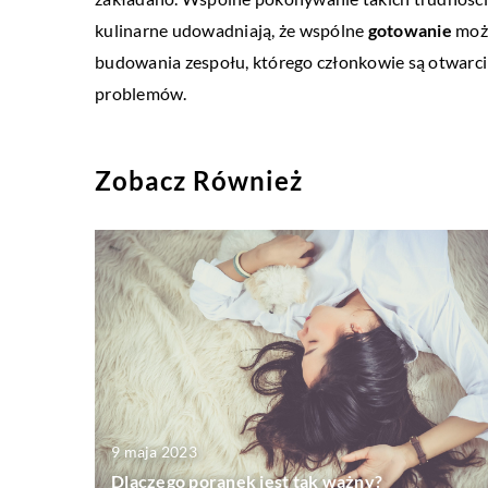
kulinarne udowadniają, że wspólne
gotowanie
może
budowania zespołu, którego członkowie są otwarci
problemów.
Zobacz Również
9 maja 2023
Dlaczego poranek jest tak ważny?