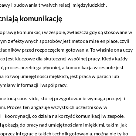
bawy i budowania trwałych relacji międzyludzkich.
cniają komunikację
poprawę komunikacji w zespole, zwłaszcza gdy są stosowane w
m z efektywnych sposobów jest metoda mise en place, czyli
składników przed rozpoczęciem gotowania. To właśnie ona uczy
co jest kluczowe dla skutecznej wspólnej pracy. Kiedy każdy
ć, proces przebiega płynniej, a komunikacja w zespole jest
a rozwój umiejętności miękkich, jest praca w parach lub
ymiany informacji i współpracy.
metodą sous-vide, której przygotowanie wymaga precyzji i
ymi. Proces ten angażuje wszystkich uczestników w
 koordynacji, co działa na korzyść komunikacji w zespole.
okazją do pracy nad umiejętnościami miękkimi, takimi jak
przez integrację takich technik gotowania, można nie tylko