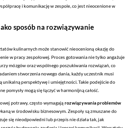
spółpracę i komunikację w zespole, co jest nieocenione w
jako sposób na rozwiązywanie
tatów kulinarnych może stanowić nieocenioną okazję do
zenie w pracy zespołowej. Proces gotowania nie tylko angażuje
urzy mózgów oraz wspólnego poszukiwania rozwiązań, co
 zadaniem stworzenia nowego dania, każdy uczestnik musi
ą unikalną perspektywę i umiejętności. Takie podejście do
ne pomysły mogą się łączyć w harmonijną całość.
 nowej potrawy, często wymagają
rozwiązywania problemów
potykaną w środowisku biznesowym. Zespoły są zmuszane do
uje się nieodpowiedni lub przepis nie działa tak, jak
sprzyja budowaniu zaufania i lepszej komunikacji. Warsztaty