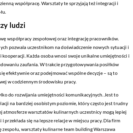
zienną współpracę. Warsztaty te sprzyjają też integracji i
łu.
zy ludzi
awę współpracy zespołowej oraz integrację pracowników.
ch pozwala uczestnikom na doświadczenie nowych sytuacji i
kooperacji. Każda osoba wnosi swoje unikalne umiejętności i
budowaniu zaufania. W trakcie przygotowywania posiłków
się efektywnie oraz podejmować wspólne decyzje – są to
wej w codziennym środowisku pracy.
tylko do rozwijania umiejętności komunikacyjnych. Jest to
acji na bardziej osobistym poziomie, który często jest trudny
nej atmosferze warsztatów kulinarnych uczestnicy mogą lepiej
 przekłada się na lepsze relacje w miejscu pracy. Dla firm
ę zespołu,
warsztaty kulinarne team building Warszawa