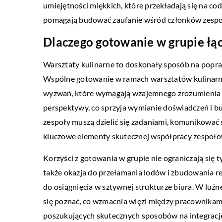
umiejętności miękkich, które przekładają się na cod
pomagają budować zaufanie wśród członków zespo
Dlaczego gotowanie w grupie łąc
Warsztaty kulinarne to doskonały sposób na popr
Wspólne gotowanie w ramach warsztatów kulinarny
wyzwań, które wymagają wzajemnego zrozumienia i 
perspektywy, co sprzyja wymianie doświadczeń i 
zespoły muszą dzielić się zadaniami, komunikować 
kluczowe elementy skutecznej współpracy zespoło
Korzyści z gotowania w grupie nie ograniczają się 
także okazja do przełamania lodów i zbudowania rel
do osiągnięcia w sztywnej strukturze biura. W luź
się poznać, co wzmacnia więzi między pracownikami i
poszukujących skutecznych sposobów na integracj