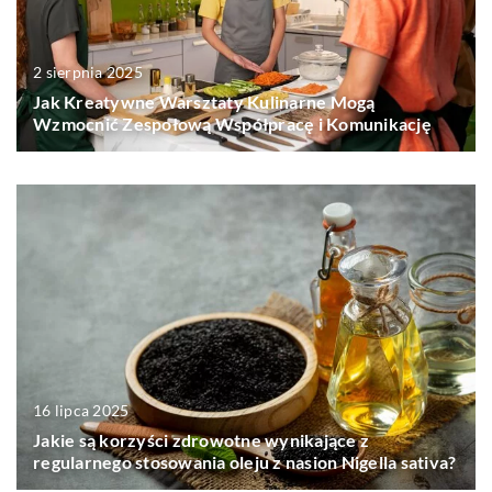
2 sierpnia 2025
Jak Kreatywne Warsztaty Kulinarne Mogą
Wzmocnić Zespołową Współpracę i Komunikację
16 lipca 2025
Jakie są korzyści zdrowotne wynikające z
regularnego stosowania oleju z nasion Nigella sativa?